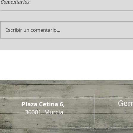
Comentarios
Escribir un comentario...
¡Plan amigo Cuhidaté!
¿Qué efecto
bebidas ene
deportistas
Gem
Plaza Cetina 6,
30001, Murcia.