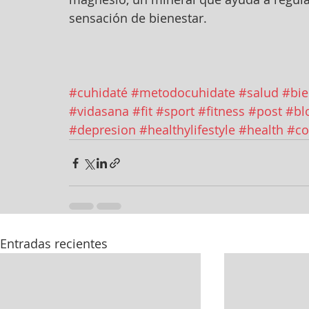
sensación de bienestar.
#cuhidaté
#metodocuhidate
#salud
#bie
#vidasana
#fit
#sport
#fitness
#post
#bl
#depresion
#healthylifestyle
#health
#co
Entradas recientes